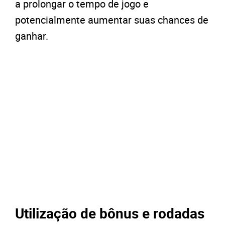
a prolongar o tempo de jogo e
potencialmente aumentar suas chances de
ganhar.
Utilização de bônus e rodadas