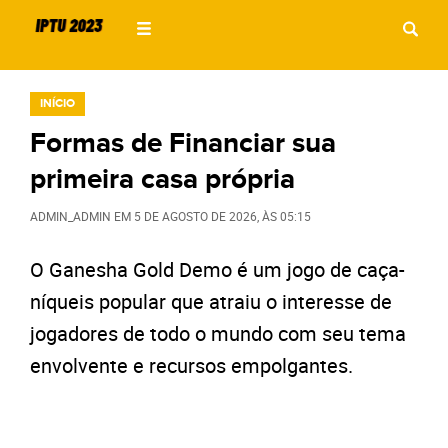
INÍCIO
Formas de Financiar sua
primeira casa própria
ADMIN_ADMIN
EM
5 DE AGOSTO DE 2026
, ÀS
05:15
O Ganesha Gold Demo é um jogo de caça-
níqueis popular que atraiu o interesse de
jogadores de todo o mundo com seu tema
envolvente e recursos empolgantes.