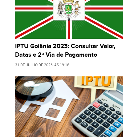
IPTU Goiânia 2023: Consultar Valor,
Datas e 2ª Via de Pagamento
31 DE JULHO DE 2026
, ÀS
19:18