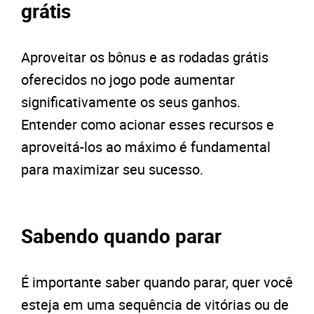
grátis
Aproveitar os bônus e as rodadas grátis
oferecidos no jogo pode aumentar
significativamente os seus ganhos.
Entender como acionar esses recursos e
aproveitá-los ao máximo é fundamental
para maximizar seu sucesso.
Sabendo quando parar
É importante saber quando parar, quer você
esteja em uma sequência de vitórias ou de