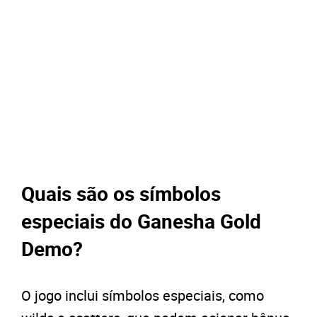
Quais são os símbolos
especiais do Ganesha Gold
Demo?
O jogo inclui símbolos especiais, como