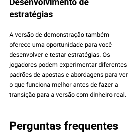
Desenvolvimento de
estratégias
A versão de demonstração também
oferece uma oportunidade para você
desenvolver e testar estratégias. Os
jogadores podem experimentar diferentes
padrões de apostas e abordagens para ver
o que funciona melhor antes de fazer a
transição para a versão com dinheiro real.
Perguntas frequentes