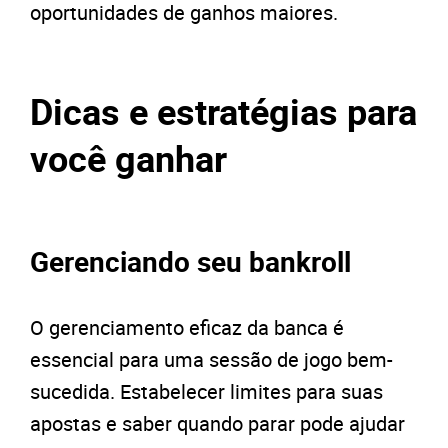
oportunidades de ganhos maiores.
Dicas e estratégias para
você ganhar
Gerenciando seu bankroll
O gerenciamento eficaz da banca é
essencial para uma sessão de jogo bem-
sucedida. Estabelecer limites para suas
apostas e saber quando parar pode ajudar