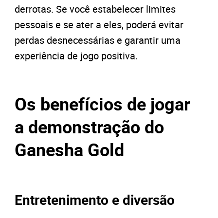
derrotas. Se você estabelecer limites
pessoais e se ater a eles, poderá evitar
perdas desnecessárias e garantir uma
experiência de jogo positiva.
Os benefícios de jogar
a demonstração do
Ganesha Gold
Entretenimento e diversão