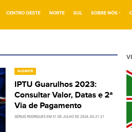
CENTRO OESTE
NORTE
SUL
SOBRE NÓS
V
SUDESTE
IPTU Guarulhos 2023:
Consultar Valor, Datas e 2ª
Via de Pagamento
SÉRGIO RODRIGUES
EM
31 DE JULHO DE 2026
, ÀS
21:21