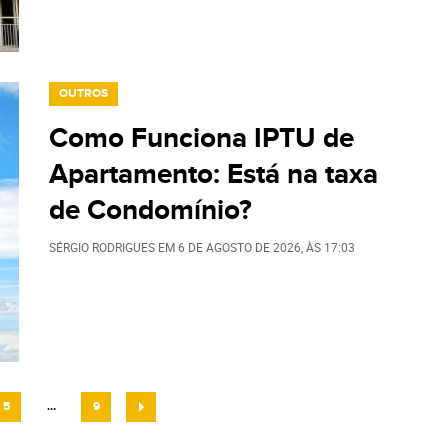
OUTROS
Como Funciona IPTU de
Apartamento: Está na taxa
de Condomínio?
SÉRGIO RODRIGUES
EM
6 DE AGOSTO DE 2026
, ÀS
17:03
PÁGINA
PÁGINA
5
…
9