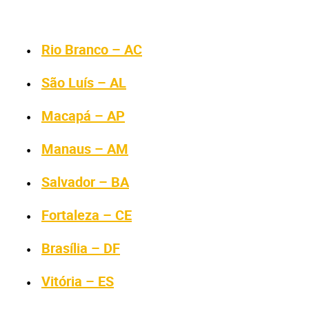
Rio Branco – AC
São Luís – AL
Macapá – AP
Manaus – AM
Salvador – BA
Fortaleza – CE
Brasília – DF
PARA VOCÊ
Vitória – ES
IPTU Uberlândia 2024: Consultar Valor e Boleto